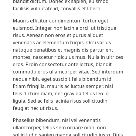
blandit dictum. Donec ex sapien, euismod
facilisis vulputate id, convallis et libero.
Mauris efficitur condimentum tortor eget
euismod. Integer non lacinia orci, ut tristique
risus. Aenean non eros et purus aliquet
venenatis ac elementum turpis. Orci varius
natoque penatibus et magnis dis parturient
montes, nascetur ridiculus mus. Nulla in ultrices
eros. Proin consectetur ante lectus, blandit
commodo eros ullamcorper vitae. Sed interdum
neque nibh, eget suscipit felis bibendum id.
Etiam fringilla, mauris ac luctus semper, nisl
felis dictum diam, nec gravida tellus leo id
ligula. Sed ac felis lacinia risus sollicitudin
feugiat nec ut risus.
Phasellus bibendum, nisl vel venenatis
ullamcorper, tellus sem ornare nibh, non
sollicitudin sapien magna sollicitudin justo. Duis