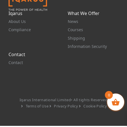
Iqarus
What We Offer
About Us
News
Compliance
Courses
Shipping
Information Security
Contact
Contact
0
Iqarus International Limited• All tights Reserved
Terms of Use
Privacy Policy
Cookie Policy
Item added to cart.
Checkout
0 items -
£
0.00